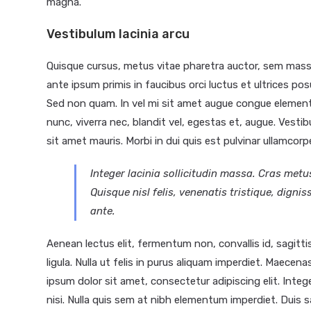
magna.
Vestibulum lacinia arcu
Quisque cursus, metus vitae pharetra auctor, sem mas
ante ipsum primis in faucibus orci luctus et ultrices posu
Sed non quam. In vel mi sit amet augue congue elementu
nunc, viverra nec, blandit vel, egestas et, augue. Vestib
sit amet mauris. Morbi in dui quis est pulvinar ullamcorper.
Integer lacinia sollicitudin massa. Cras metus
Quisque nisl felis, venenatis tristique, dignis
ante.
Aenean lectus elit, fermentum non, convallis id, sagittis a
ligula. Nulla ut felis in purus aliquam imperdiet. Maecen
ipsum dolor sit amet, consectetur adipiscing elit. Inte
nisi. Nulla quis sem at nibh elementum imperdiet. Duis s