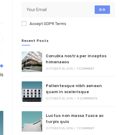
GO
Accept GDPR Terms
pens
Recent Posts
n
ew
Conubia nostra per inceptos
indow
himenaeos
OCTOBER 25, 2016
/
1 COMMENT
is
Pellentesque nibh aenean
quam in scelerisque
OCTOBER 25, 2016
/
0 COMMENTS
Luctus non massa fusce ac
turpis quis
OCTOBER 25, 2016
/
1 COMMENT