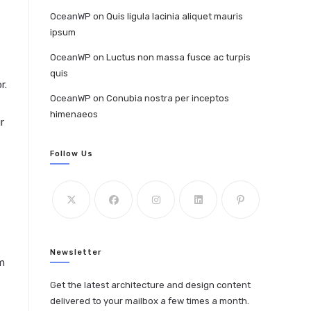
OceanWP
on
Quis ligula lacinia aliquet mauris
ipsum
OceanWP
on
Luctus non massa fusce ac turpis
quis
r.
OceanWP
on
Conubia nostra per inceptos
himenaeos
r
Follow Us
Newsletter
em
Get the latest architecture and design content
delivered to your mailbox a few times a month.