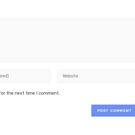
Enter
your
website
for the next time I comment.
URL
(optional)