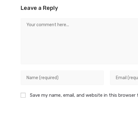
Leave a Reply
Comment
Enter
Enter
your
your
name
email
Save my name, email, and website in this browser 
or
address
username
to
to
comment
comment