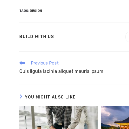
TAGS
:
DESIGN
SHARE
BUILD WITH US
THIS
CONTENT
Read
Previous Post
more
Quis ligula lacinia aliquet mauris ipsum
articles
YOU MIGHT ALSO LIKE