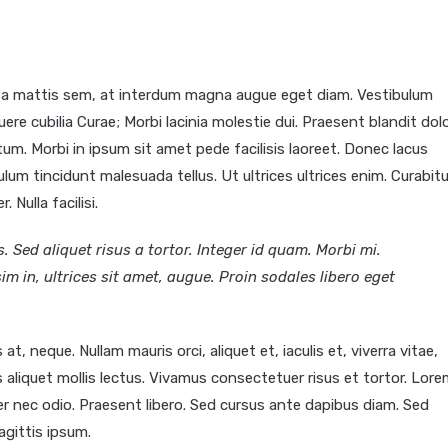
sa mattis sem, at interdum magna augue eget diam. Vestibulum
ere cubilia Curae; Morbi lacinia molestie dui. Praesent blandit dolo
m. Morbi in ipsum sit amet pede facilisis laoreet. Donec lacus
ulum tincidunt malesuada tellus. Ut ultrices ultrices enim. Curabitu
 Nulla facilisi.
. Sed aliquet risus a tortor. Integer id quam. Morbi mi.
sim in, ultrices sit amet, augue. Proin sodales libero eget
t, neque. Nullam mauris orci, aliquet et, iaculis et, viverra vitae,
as aliquet mollis lectus. Vivamus consectetuer risus et tortor. Lor
ger nec odio. Praesent libero. Sed cursus ante dapibus diam. Sed
agittis ipsum.