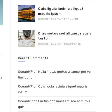
Quis ligula lacinia aliquet
mauris ipsum
OCTOBER 25, 2016
/
1 COMMENT
Cras metus sed aliquet risus a
tortor
OCTOBER 25, 2016
/
0 COMMENTS
Recent Comments
OceanWP
on
Nulla metus metus ullamcorper vel
tincidunt
LY
OceanWP
on
Quis ligula lacinia aliquet mauris
ipsum
OceanWP
on
Luctus non massa fusce ac turpis
quis